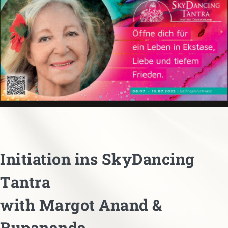
MARGOT’S CORNER
CONTACT
Initiation ins SkyDancing
Tantra
with Margot Anand &
Rupananda