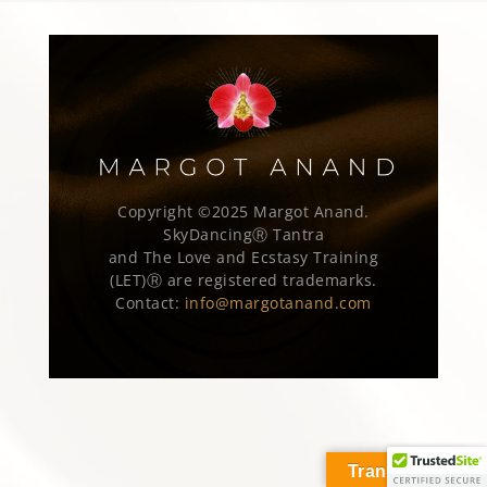
Copyright ©2025 Margot Anand.
SkyDancingⓇ Tantra
and The Love and Ecstasy Training
(LET)Ⓡ are registered trademarks.
Contact:
info@margotanand.com
Translate »